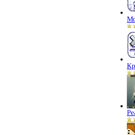
Мо
Кр
Ре