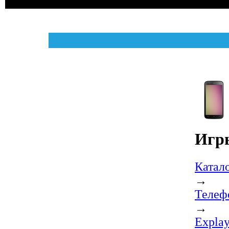
Игры
Катал
→
Телеф
→
Explay