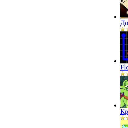
До
Fl
Кр