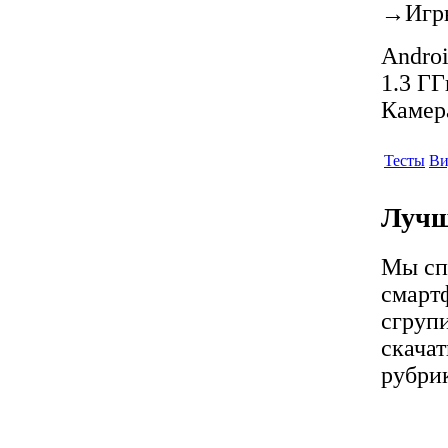
→
Игр
Androi
1.3 ГГ
Камер
Тесты
Ви
Лучш
Мы сп
смартф
сгрупи
скачат
рубрик