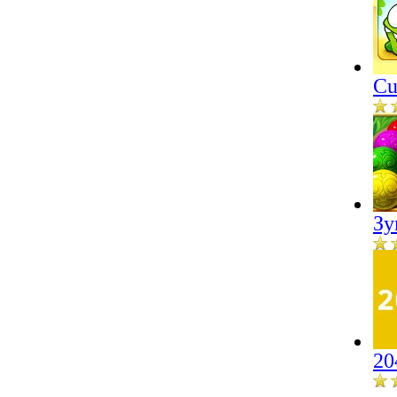
Cu
Зу
20