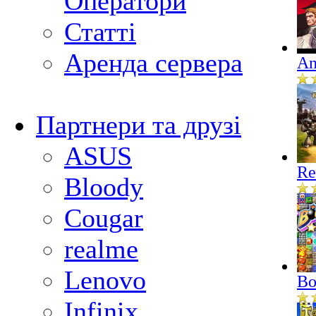
Оператори
Статті
Аренда сервера
An
Партнери та друзі
ASUS
Re
Bloody
Cougar
realme
Lenovo
Bo
Infinix