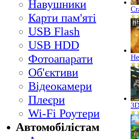
Навушники
Cr
Карти пам'яті
USB Flash
USB HDD
Фотоапарати
He
Об'єктиви
Відеокамери
Плеєри
3D
Wi-Fi Роутери
Автомобілістам