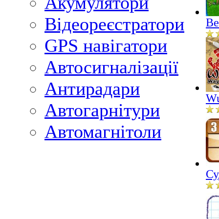
Акумулятори
Відеореєстратори
Ве
GPS навігатори
Автосигналізації
Антирадари
Wu
Автогарнітури
Автомагнітоли
Су